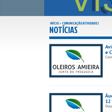
INÍCIO
COMUNICAÇÃO ATIVIDADES
»
NOTÍCIAS
Av
e C
Cons
Áud
12
Ouça