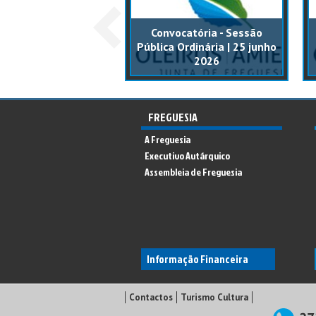
catória - Sessão
Convocatória - Sessão
ca Ordinária | 17
Pública Ordinária | 25 junho
ezembro 2025
2026
FREGUESIA
A Freguesia
Executivo Autárquico
Assembleia de Freguesia
Informação Financeira
Contactos
Turismo Cultura