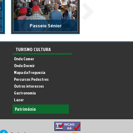
o
A liberdade també
à mão, com carinho
Passeio Sénior
memória!
TURISMO CULTURA
Onde Comer
Onde Dormir
Mapa da Freguesia
Percursos Pedestres
Outros interesses
Gastronomia
Lazer
Zonas de Interesse Turistico
Património