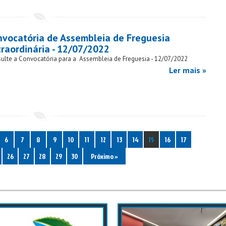
nvocatória de Assembleia de Freguesia
traordinária - 12/07/2022
ulte a Convocatória para a Assembleia de Freguesia - 12/07/2022
Ler mais »
6
7
8
9
10
11
12
13
14
15
16
17
26
27
28
29
30
Próximo »