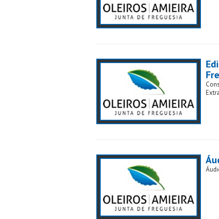
Ed
Fre
Con
Extr
Áu
Áudi