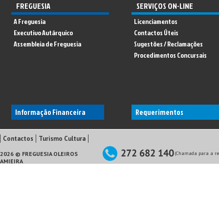
FREGUESIA
SERVIÇOS ON-LINE
A Freguesia
Licenciamentos
Executivo Autárquico
Contactos Úteis
Assembleia de Freguesia
Sugestões / Reclamações
Procedimentos Concursais
Informação Financeira
Requerimentos
Contactos
Turismo Cultura
2026 © FREGUESIA OLEIROS
(Chamada para a red
AMIEIRA