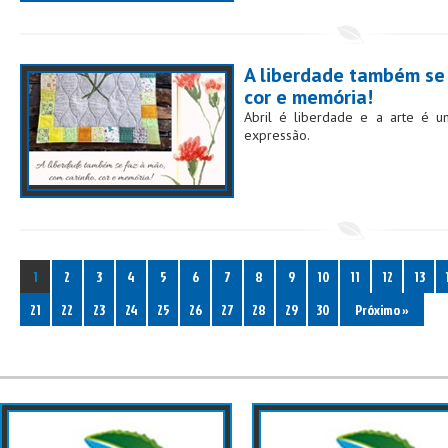
A liberdade também se 
cor e memória!
Abril é liberdade e a arte é 
expressão.
1
2
3
4
5
6
7
8
9
10
11
12
13
21
22
23
24
25
26
27
28
29
30
Próximo »