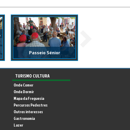
o
A liberdade també
à mão, com carinho
Passeio Sénior
memória!
TURISMO CULTURA
Onde Comer
Onde Dormir
Mapa da Freguesia
Percursos Pedestres
Outros interesses
Gastronomia
Lazer