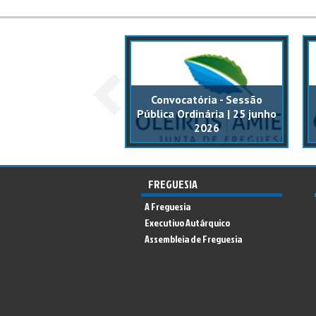
catória - Sessão
Convocatória - Sessão
ca Ordinária | 17
Pública Ordinária | 25 junho
ezembro 2025
2026
FREGUESIA
A Freguesia
Executivo Autárquico
Assembleia de Freguesia