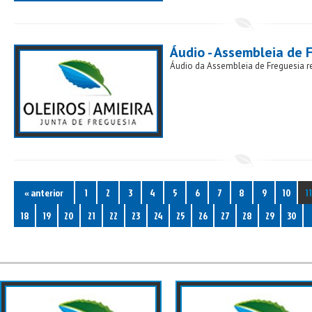
Áudio - Assembleia de 
Áudio da Assembleia de Freguesia re
« anterior
1
2
3
4
5
6
7
8
9
10
11
18
19
20
21
22
23
24
25
26
27
28
29
30