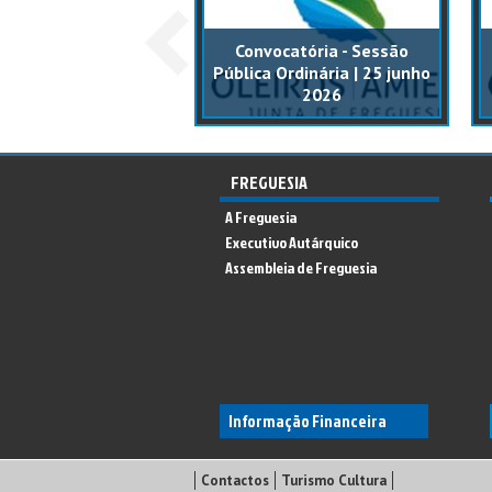
catória - Sessão
Convocatória - Sessão
ca Ordinária | 17
Pública Ordinária | 25 junho
ezembro 2025
2026
FREGUESIA
A Freguesia
Executivo Autárquico
Assembleia de Freguesia
Informação Financeira
Contactos
Turismo Cultura