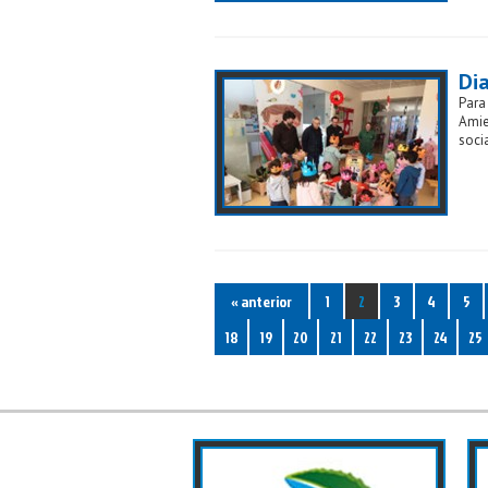
Di
Para
Amie
soci
« anterior
1
2
3
4
5
18
19
20
21
22
23
24
25