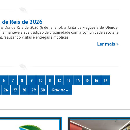
a de Reis de 2026
 o Dia de Reis de 2026 (6 de janeiro), a Junta de Freguesia de Oleiros-
ira manteve a sua tradição de proximidade com a comunidade escolar e
al, realizando visitas e entregas simbólicas.
Ler mais »
6
7
8
9
10
11
12
13
14
15
16
17
26
27
28
29
30
Próximo »