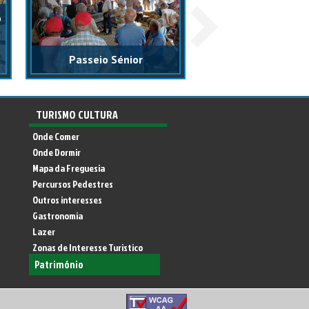
o
A liberdade també
à mão, com carinho
Passeio Sénior
memória!
TURISMO CULTURA
Onde Comer
Onde Dormir
Mapa da Freguesia
Percursos Pedestres
Outros interesses
Gastronomia
Lazer
Zonas de Interesse Turistico
Património