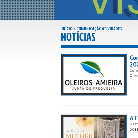
INÍCIO
COMUNICAÇÃO ATIVIDADES
»
NOTÍCIAS
Con
20
Conv
Olei
A F
Nest
poes