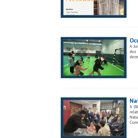
Oc
A Ju
dos 
deze
Na
A 06
rela
Nata
Comé