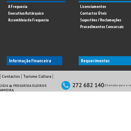
A Freguesia
Licenciamentos
Executivo Autárquico
Contactos Úteis
Assembleia de Freguesia
Sugestões / Reclamações
Procedimentos Concursais
Informação Financeira
Requerimentos
Contactos
Turismo Cultura
2026 © FREGUESIA OLEIROS
(Chamada para a red
AMIEIRA