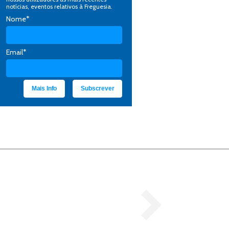
notícias, eventos relativos à Freguesia.
Nome*
Email*
Aviso - Operações de
Gestão Florestal -