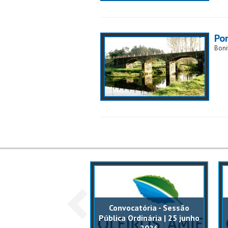
Pon
Boni
o - Operações de
Convocatória - Sessão
tão Florestal -
Pública Ordinária | 25 junho