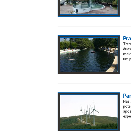
Pra
Trat
duas
maio
um pa
Pa
Nas 
pote
apos
espe