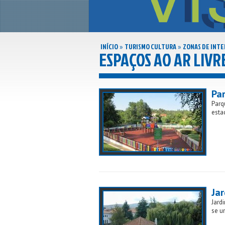
INÍCIO
TURISMO CULTURA
ZONAS DE INTE
»
»
ESPAÇOS AO AR LIVR
Par
Parq
esta
Jar
Jard
se u