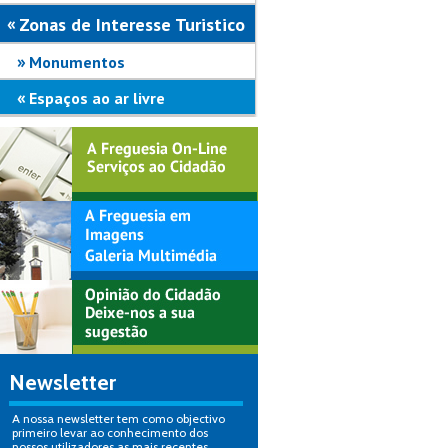
Zonas de Interesse Turistico
Monumentos
Espaços ao ar livre
Newsletter
A nossa newsletter tem como objectivo
primeiro levar ao conhecimento dos
nossos utilizadores as mais recentes