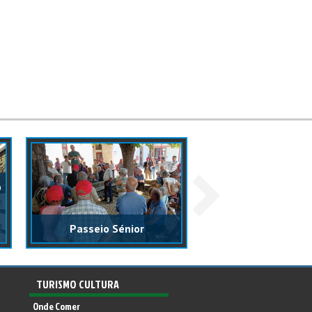
o
A liberdade també
à mão, com carinho
Passeio Sénior
memória!
TURISMO CULTURA
Onde Comer