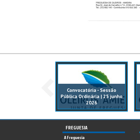
catória - Sessão
Convocatória - Sessão
ca Ordinária | 17
Pública Ordinária | 25 junho
ezembro 2025
2026
FREGUESIA
A Freguesia