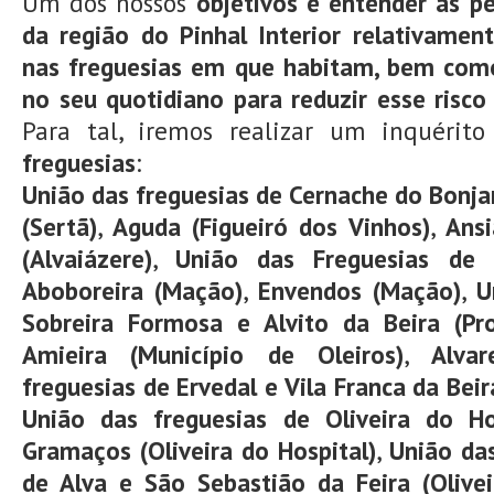
Um dos nossos
objetivos é entender as p
da região do Pinhal Interior relativamen
nas freguesias em que habitam, bem com
no seu quotidiano para reduzir esse risco
Para tal, iremos realizar um inquérito
freguesias
:
União das freguesias de Cernache do Bonjar
(Sertã)
,
Aguda (Figueiró dos Vinhos)
,
Ansi
(Alvaiázere)
,
União das Freguesias de
Aboboreira (Mação)
,
Envendos (Mação)
,
U
Sobreira Formosa e Alvito da Beira (Pr
Amieira (Município de Oleiros)
,
Alvar
freguesias de Ervedal e Vila Franca da Beir
União das freguesias de Oliveira do H
Gramaços (Oliveira do Hospital)
,
União das
de Alva e São Sebastião da Feira (Olivei