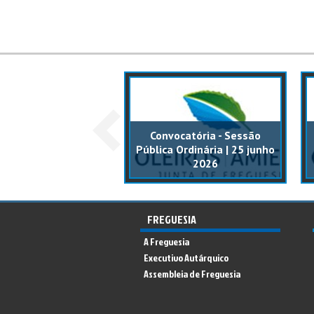
catória - Sessão
Convocatória - Sessão
ca Ordinária | 17
Pública Ordinária | 25 junho
ezembro 2025
2026
FREGUESIA
A Freguesia
Executivo Autárquico
Assembleia de Freguesia