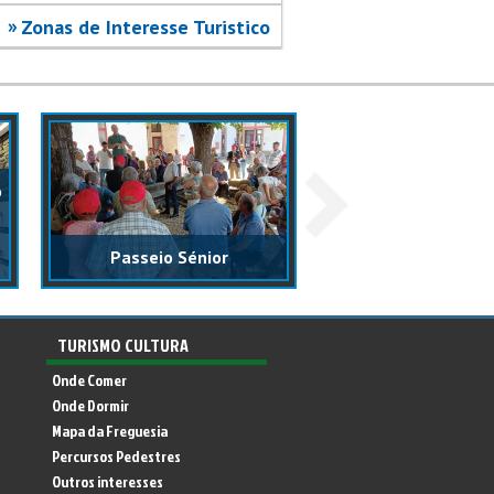
Zonas de Interesse Turistico
o
A liberdade també
à mão, com carinho
Passeio Sénior
memória!
TURISMO CULTURA
Onde Comer
Onde Dormir
Mapa da Freguesia
Percursos Pedestres
Outros interesses