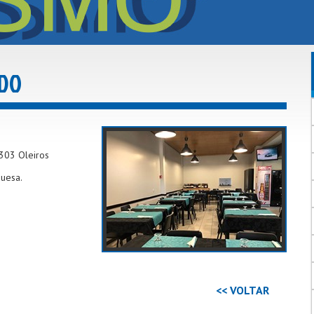
DO
-303 Oleiros
guesa.
<< VOLTAR