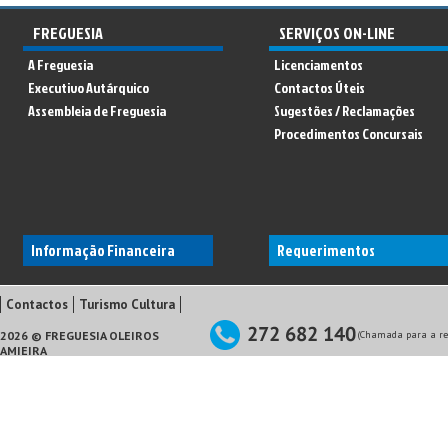
FREGUESIA
SERVIÇOS ON-LINE
A Freguesia
Licenciamentos
Executivo Autárquico
Contactos Úteis
Assembleia de Freguesia
Sugestões / Reclamações
Procedimentos Concursais
Informação Financeira
Requerimentos
Contactos
Turismo Cultura
2026 © FREGUESIA OLEIROS
(Chamada para a red
AMIEIRA